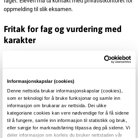
faget. Eleven må ta kontakt med privatistkontoret for
oppmelding til slik eksamen.
Fritak for fag og vurdering med
karakter
Rektor kan, etter søknad og framlegging av
dokumentasjon:
Informasjonskapslar (cookies)
frita elevar frå fag som inngår i fagfordelinga
dersom eleven har bestått likeverdig eller meir
Denne nettsida brukar informasjonskapslar (cookies),
som er teknologi for å bruke funksjonar og samle inn
omfattande opplæring i faget.
informasjon om brukarar av nettsida. Dei ulike
frita elevar frå vurdering med karakter i skriftleg
kategoriane cookies kan vere nødvendige for å få sidene
sidemål, i samsvar med forskrift til
til å fungere, samle inn informasjon til statistikk og bruk,
Opplæringslova.
eller sørgje for marknadsføring tilpassa deg på sidene. Vi
frita elevar frå kroppsøvingsfaget, om ein kan
deler informasjon om korleis du bruker nettstaden vår